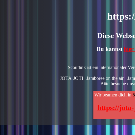
https:
Diese Webse
Du kannst
hier
Scoutlink ist ein internationaler Ve
JOTA-JOTI | Jamboree on the air - Jambor
Bitte besuche uns
Wir beamen dich in
5
https://jota-